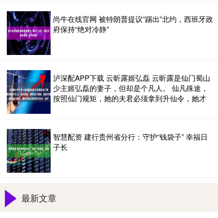
尚牛在线官网 被特朗普提议“踢出”北约，西班牙政
府保持“绝对冷静”
泸深配APP下载 云昕露姬弘磊 云昕露是仙门蜀山
少主姬弘磊的妻子，但却是个凡人。 仙凡殊途，
按照仙门规矩，她的夫君必须拿到升仙令，她才
智慧配资 建行贵州省分行：守护“钱袋子” 幸福日
子长
最新文章