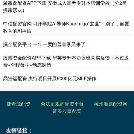
聚赢盘配资APP下载 安徽成人高考专升本培训学校（分2类
授课形式）
中信配资官网 可汗学院AI导师Khanmigo“去世”：别了，颠覆
教育的AI神话
掘金配资平台 一年一度的普查季又来了！
股票资金配资APP下载 华英专升本协议班真实反馈：不过退
费+全程督学+动态调策
鼎皓运配资 央行明日开展5000亿元MLF操作
捷希源配资
合法正规的配资平台
杭州股票配资网
证券股票配资
友情链接：