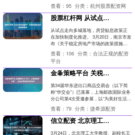
招标、多重价位中标方式开展5000亿元
查看：
95
分类：
杭州股票配资网
MLF操作，期....
股票杠杆网 从试点到多城铺开：全国房贷贴息政策加速落地
从试点走向多城落地，房贷贴息政策正
在加快制度化推进。 3月20日，南京市发
布《关于稳定房地产市场的政策措施》
（简称“宁六条”），其中明确提出对“卖
查看：
106
分类：
合法正规的配资
旧买新”的购房....
平台
金夆策略平台 关税降至10.18%！上海邮政放“大招”，企业主现场举手求合作
第34届华东进出口商品交易会（以下简
称“华交会”）已落幕，上海邮政国际业务
分公司第4次受邀参展，以“为美好生活加
速”为主题高规格亮相W4跨境电商展区，
查看：
79
分类：
捷希源配资
依托“邮商....
信立配资 北京理工大学王博：预计2035年我国非化石能源占比将超27%
3月24日，北京理工大学教授、副校长王