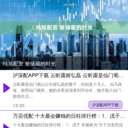
纯旭配资 被储藏的时光
泸深配APP下载 云昕露姬弘磊 云昕露是仙门蜀山少主姬弘磊的妻子，但却是个凡人。 仙凡殊途，按照仙门规矩，她的夫君必须拿到升仙令，她才
云昕露是仙门蜀山少主姬弘磊的妻子，但却是个凡人。 仙凡殊
1
途，按照仙门规矩，她的夫君必须拿到升仙令，她才能入仙门，
跟他生活....
12-23
泸深配APP下载
万店优配 十大最会赚钱的日柱排行榜：1、戊子常被称为“天下没有穷戊子”。戊土坐子水正财，财星合身，象征与财富缘分深厚，多主稳健理财、踏实积累。2、丁酉丁火坐酉金偏财，常被认为对商业机会敏锐，可能有意外之财或投资运，艺术鉴赏力较强。3、甲寅自坐禄神，充满活力。寅中藏有食神与偏财，代表...
十大最会赚钱的日柱排行榜： 1、戊子 常被称为“天下没有穷戊