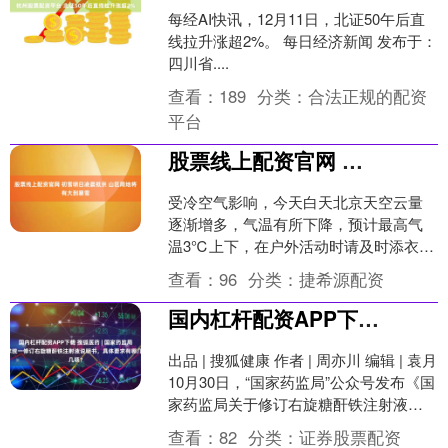
每经AI快讯，12月11日，北证50午后直
线拉升涨超2%。 每日经济新闻 发布于：
四川省....
查看：
189
分类：
合法正规的配资
平台
股票线上配资官网 初雪明日凌晨抵京 山区局地将有大到暴雪
受冷空气影响，今天白天北京天空云量
逐渐增多，气温有所下降，预计最高气
温3℃上下，在户外活动时请及时添衣。
而大家最关心的降雪天气也正在酝酿
查看：
96
分类：
捷希源配资
中，预计12日凌晨抵达北....
国内杠杆配资APP下载 搜狐医药 | 国家药监局要求统一修订右旋糖酐铁注射液说明书，具体要求有哪几项？
出品 | 搜狐健康 作者 | 周亦川 编辑 | 袁月
10月30日，“国家药监局”公众号发布《国
家药监局关于修订右旋糖酐铁注射液说
明书的公告（2025年第105....
查看：
82
分类：
证券股票配资