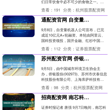
们日常饮食中必不可少的食物之一。蔬
菜可提供人体所必需的多种维生素和矿
查看：
191
分类：
杭州股票配资网
物质等营养物....
通配资官网 自变量机器人今日完成近10亿元A+轮融资 阿里云首次出手领投具身智能
9月8日，自变量机器人公司宣布，已完
成近10亿元A+轮融资。本轮由阿里云、
国科投资领投，国开金融、红杉中国、
渶策资本跟投。老股东美团战投超额跟
查看：
112
分类：
证券股票配资
投，联想之星、君联....
苏州配资官网 侨银股份联合发起首个全国性无人驾驶与环卫机器人专委会
9月5日，由中国城市环境卫生协会主
办，侨银股份(002973)、苏州市伏泰信息
科技股份有限公司、上海库萨科技有限
公司协办的“无人驾驶与环卫机器人专业
查看：
98
分类：
杭州股票配资网
委员会筹备会....
招商配资网 南芯科技加码车载芯片研发 拟发行可转债募资超19亿元
证券时报记者 唐强 9月7日晚间，南芯科