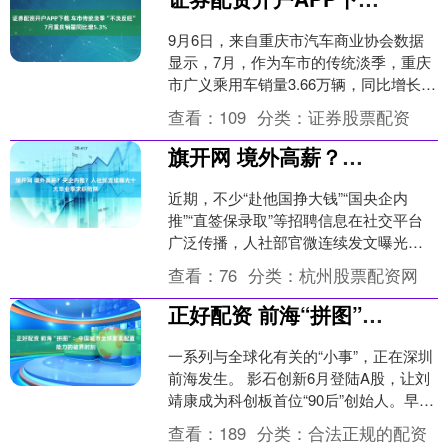
9月6日，来自重庆市汽车商业协会数据
显示，7月，作为车市的传统淡季，重庆
市广义乘用车销量3.66万辆，同比增长
5.3%。其中，新能源汽车销量2.18万
查看：
109
分类：
证券股票配资
辆，同比增....
旗开网 境外高薪？央企内推？人社部连续曝光十大毕业季求职陷阱
近期，不少“赴他国挣大钱”“国央企内
推”“直签保录取”等招聘信息在社交平台
广泛传播，人社部官微连续发文曝光这
类求职陷阱，提醒广大求职者保持警
查看：
76
分类：
杭州股票配资网
惕。 5日，人社部就....
正好配资 前海“拼图”：中国城市全球要素配置能力的破界时刻
一系列与全球化有关的“小事”，正在深圳
前海发生。 影石创新6月登陆A股，让刘
靖康成为科创板首位“90后”创始人。早在
4月，这家公司就曾出圈，“纽约市民抢购
查看：
189
分类：
合法正规的配资
深圳相....