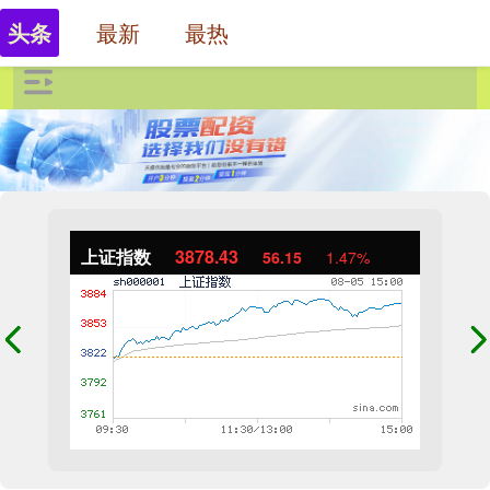
最新
最热
头条
上证指数
3878.43
56.15
1.47%