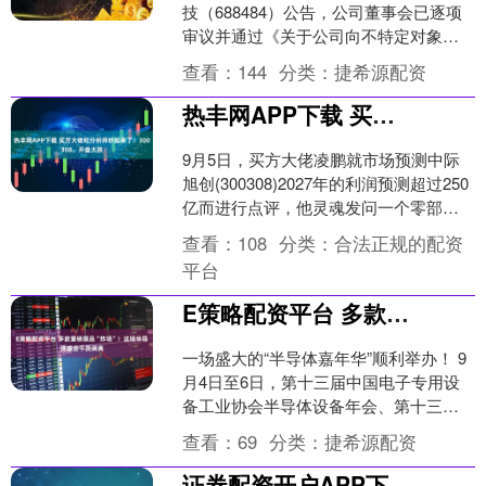
技（688484）公告，公司董事会已逐项
审议并通过《关于公司向不特定对象发
行可转换公司债券方案的议案》，将于9
查看：
144
分类：
捷希源配资
月26日召....
热丰网APP下载 买方大佬和分析师吵起来了！300308，开盘大跌
9月5日，买方大佬凌鹏就市场预测中际
旭创(300308)2027年的利润预测超过250
亿而进行点评，他灵魂发问一个零部件
制造业公司可以达到这么高的年利润，
查看：
108
分类：
合法正规的配资
并质疑....
平台
E策略配资平台 多款重磅展品“炸场”！这场半导体盛会干货满满
一场盛大的“半导体嘉年华”顺利举办！ 9
月4日至6日，第十三届中国电子专用设
备工业协会半导体设备年会、第十三届
半导体设备与核心部件及材料展
查看：
69
分类：
捷希源配资
（CSEAC 2025....
证券配资开户APP下载 车市传统淡季“不淡反旺” 7月重庆销量同比增5.3%