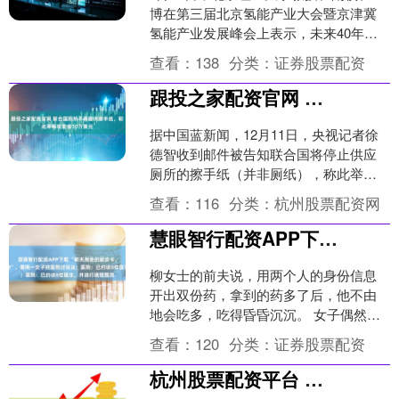
博在第三届北京氢能产业大会暨京津冀
氢能产业发展峰会上表示，未来40年，
非化石能源消费占比将快速提升，预计
查看：
138
分类：
证券股票配资
2035年和206....
跟投之家配资官网 联合国厕所不再提供擦手纸，称此举每年能省10万美元
据中国蓝新闻，12月11日，央视记者徐
德智收到邮件被告知联合国将停止供应
厕所的擦手纸（并非厕纸），称此举每
年能省10万美元。联合国秘书长副发言
查看：
116
分类：
杭州股票配资网
人称，这是一项环保....
慧眼智行配资APP下载 “前夫用我的就诊卡，开上千片精神类药物”，渭南一女子找医院讨说法；医院：已约谈8位医生，并进行通报整改
柳女士的前夫说，用两个人的身份信息
开出双份药，拿到的药多了后，他不由
地会吃多，吃得昏昏沉沉。 女子偶然发
现在县医院 自己名下有一年多的开药记
查看：
120
分类：
证券股票配资
录 柳女士是渭南市大....
杭州股票配资平台 北证50午后直线拉升涨超2%