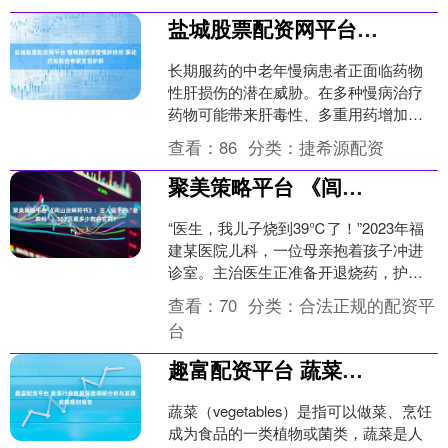
盐城股票配资网平台 慢病用药须警惕肝损伤 葵花药业联合专家支招护肝
长期服药的中老年慢病患者正面临药物
性肝损伤的潜在威胁。在多种慢病治疗
药物可能带来肝毒性、多重用药增加肝
脏负担的现状下，提升该群体的护肝意
查看：
86
分类：
捷希源配资
识刻不容缓。为此，葵花药....
聚美策略平台 《闾山治病符书》：古人留下的“急救包”，102页藏多少救命玄机？
“医生，我儿子烧到39℃了！”2023年福
建某医院儿科，一位母亲抱着孩子冲进
诊室。主治医生正准备开退烧药，护士
突然递来一张泛黄的符纸——朱砂画
查看：
70
分类：
合法正规的配资平
的“水”字在蓝纸上....
台
趣富配资平台 蔬菜行业数据深度调研分析与发展战略规划报告
蔬菜（vegetables）是指可以做菜、烹饪
成为食品的一类植物或菌类，蔬菜是人