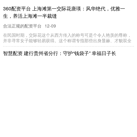
360配资平台 上海滩第一交际花唐瑛：风华绝代，优雅一
生，养活上海滩一半裁缝
合法正规的配资平台
12-09
在民国时期，交际花这个从西方传入的称号可是个令人艳羡的尊称，
并非寻常女子能够轻易获得。这个称谓专指那些出身显赫、才貌双全
智慧配资 建行贵州省分行：守护“钱袋子” 幸福日子长
合法正规的配资平台
12-17
秋意渐浓的九月，金融教育宣传周如期而至。 建行贵州省分行秉
持“金融为民”初心，紧扣“保障金融权益助力美好生活”主题，从线
富捷配资平台 “聚艺同心 逐光共圆 ”国家一级演员赵国强空降
龙华二附校艺术节
杭州股票配资网
01-02
教育的本质在于唤醒生命的内在潜能，让每个孩子都能绽放独特的光
彩。 12月12日，深圳龙华区教育科学研究院第二附属学校以“
港盛国际官网 从“政界”到“金融界”，这家西部农商行迎来80后