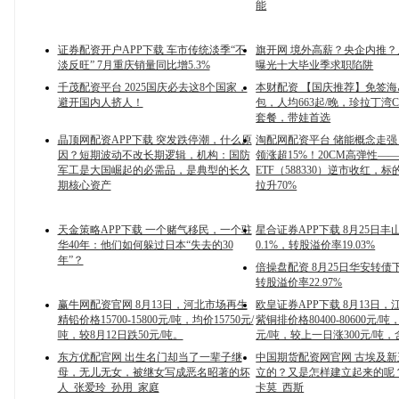
能
证券配资开户APP下载 车市传统淡季“不
旗开网 境外高薪？央企内推
淡反旺” 7月重庆销量同比增5.3%
曝光十大毕业季求职陷阱
千茂配资平台 2025国庆必去这8个国家，
本财配资 【国庆推荐】免签
避开国内人挤人！
包，人均663起/晚，珍拉丁湾Clu
套餐，带娃首选
晶顶网配资APP下载 突发跌停潮，什么原
淘配网配资平台 储能概念走
因？短期波动不改长期逻辑，机构：国防
领涨超15%！20CM高弹性—
军工是大国崛起的必需品，是典型的长久
ETF（588330）逆市收红，
期核心资产
拉升70%
天金策略APP下载 一个赌气移民，一个驻
星合证券APP下载 8月25日
华40年：他们如何躲过日本“失去的30
0.1%，转股溢价率19.03%
年”？
倍操盘配资 8月25日华安转债下
转股溢价率22.97%
赢牛网配资官网 8月13日，河北市场再生
欧皇证券APP下载 8月13日，
精铅价格15700-15800元/吨，均价15750元/
紫铜排价格80400-80600元/吨，
吨，较8月12日跌50元/吨。
元/吨，较上一日涨300元/吨
东方优配官网 出生名门却当了一辈子继
中国期货配资网官网 古埃及
母，无儿无女，被继女写成恶名昭著的坏
立的？又是怎样建立起来的呢？
人_张爱玲_孙用_家庭
卡莫_西斯