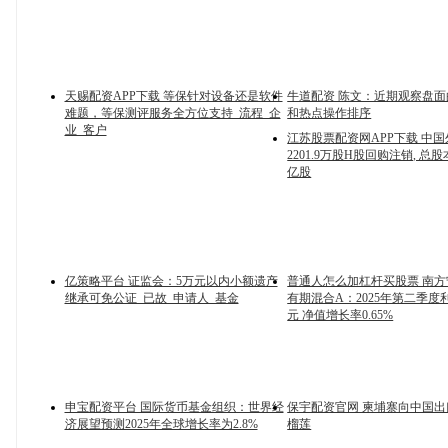
天赐配资APP下载 等保针对设备还是软件
牛道配资 陈文：近期观察盘
难题，等保测评服务全方位支持_流程_企
和热点操作排序
业_客户
江苏股票配资网APP下载 中
2201.9万股H股回购注销, 总股本
亿股
亿策略平台 证监会：5万元以内小额遗产
普通人怎么加杠杆买股票 南
继承可免公证_已故_申请人_基金
有期混合A：2025年第二季度利润
元 净值增长率0.65%
申宝配资平台 国际货币基金组织：世界经
保宇配资官网 柬埔寨向中国
济展望预测2025年全球增长率为2.8%
榴莲