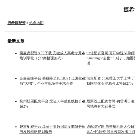
捷希源
捷希源配资
»
站点地图
最新文章
聚赢盘配资APP下载 安徽成人高考专升本
中信配资官网 可汗学院AI导师
培训学校（分2类授课形式）
Khanmigo“去世”：别了，颠
话
金夆策略平台 关税降至10.18%！上海邮政
信立配资 北京理工大学王博：预
放“大招”，企业主现场举手求合作
我国非化石能源占比将超27%
杭州股票配资平台 北证50午后直线拉升涨
股票线上配资官网 初雪明日凌
超2%
局地将有大到暴雪
趣富配资平台 蔬菜行业数据深度调研分析
通配资官网 自变量机器人今日
与发展战略规划报告
元A+轮融资 阿里云首次出手