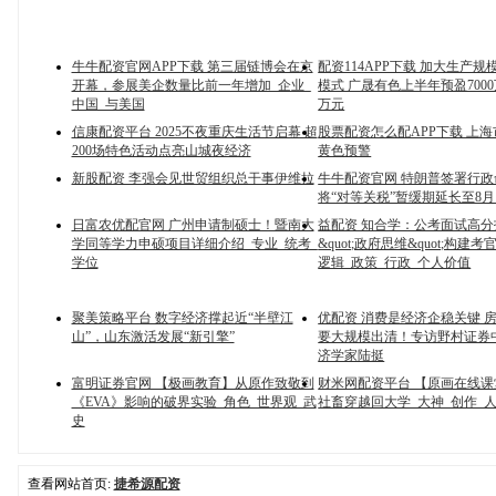
牛牛配资官网APP下载 第三届链博会在京
配资114APP下载 加大生产
开幕，参展美企数量比前一年增加_企业_
模式 广晟有色上半年预盈7000
中国_与美国
万元
信康配资平台 2025不夜重庆生活节启幕 超
股票配资怎么配APP下载 上
200场特色活动点亮山城夜经济
黄色预警
新股配资 李强会见世贸组织总干事伊维拉
牛牛配资官网 特朗普签署行政
将“对等关税”暂缓期延长至8月
日富农优配官网 广州申请制硕士！暨南大
益配资 知合学：公考面试高
学同等学力申硕项目详细介绍_专业_统考_
&quot;政府思维&quot;构建
学位
逻辑_政策_行政_个人价值
聚美策略平台 数字经济撑起近“半壁江
优配资 消费是经济企稳关键 
山”，山东激活发展“新引擎”
要大规模出清！专访野村证券
济学家陆挺
富明证券官网 【极画教育】从原作致敬到
财米网配资平台 【原画在线
《EVA》影响的破界实验_角色_世界观_武
社畜穿越回大学_大神_创作_
史
查看网站首页:
捷希源配资