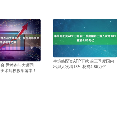
牛策略配资APP下载 前三季度国内
台 尹桦杰与大师同
出游人次增18% 花费4.85万亿
等美术院校教学范本！