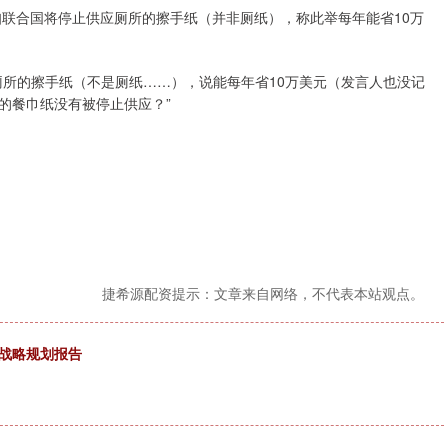
知联合国将停止供应厕所的擦手纸（并非厕纸），称此举每年能省10万
厕所的擦手纸（不是厕纸……），说能每年省10万美元（发言人也没记
的餐巾纸没有被停止供应？”
捷希源配资提示：文章来自网络，不代表本站观点。
展战略规划报告