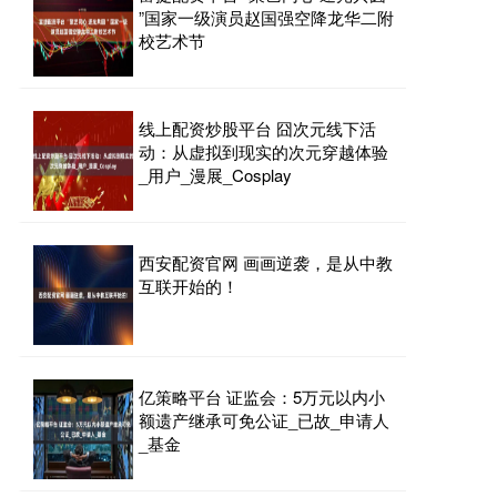
”国家一级演员赵国强空降龙华二附
校艺术节
线上配资炒股平台 囧次元线下活
动：从虚拟到现实的次元穿越体验
_用户_漫展_Cosplay
西安配资官网 画画逆袭，是从中教
互联开始的！
亿策略平台 证监会：5万元以内小
额遗产继承可免公证_已故_申请人
_基金