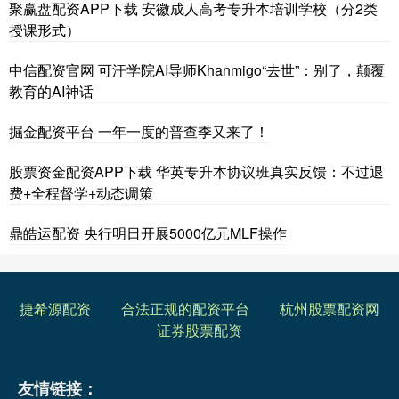
聚赢盘配资APP下载 安徽成人高考专升本培训学校（分2类
授课形式）
中信配资官网 可汗学院AI导师Khanmigo“去世”：别了，颠覆
教育的AI神话
掘金配资平台 一年一度的普查季又来了！
股票资金配资APP下载 华英专升本协议班真实反馈：不过退
费+全程督学+动态调策
鼎皓运配资 央行明日开展5000亿元MLF操作
捷希源配资
合法正规的配资平台
杭州股票配资网
证券股票配资
友情链接：