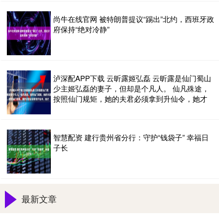
尚牛在线官网 被特朗普提议“踢出”北约，西班牙政
府保持“绝对冷静”
泸深配APP下载 云昕露姬弘磊 云昕露是仙门蜀山
少主姬弘磊的妻子，但却是个凡人。 仙凡殊途，
按照仙门规矩，她的夫君必须拿到升仙令，她才
智慧配资 建行贵州省分行：守护“钱袋子” 幸福日
子长
最新文章